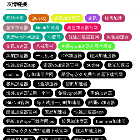
友情链接
网站地图
QuickQ
旋风加速度器
旋风
旋风加速
坚果加速器
tiktok加速器
狗急加速器官网
免费vqn外网加速
小蓝鸟
优途加速器官网
风驰加速器
旋风加速器
八戒看书
免费vps加速器外网苹果版
黑豹加速器
一元机场
IOS加速器
旋风加速度器
快连加速器app
雷霆vp加速器官网
outline
极光加速器
outline
tyl加速器官网
暴雪vp永久免费加速器下载官网
极风加速器
飞鱼加速器
猎豹加速器
海外加速器试用一小时
免费vqn外网
黑豹加速器
BitzNet官网
每天试用一小时加速器
酷通vp加速器
酷通加速器官网
安易加速器
快连加速器app
蚂蚁加速npv下载官网ios
旋风加速度器
hammer加速器
暴雪vp永久免费加速器下载官网
旋风加速度器