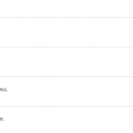
的商品。
野。