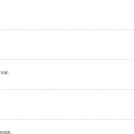
有玩腻。
。
区的线路。