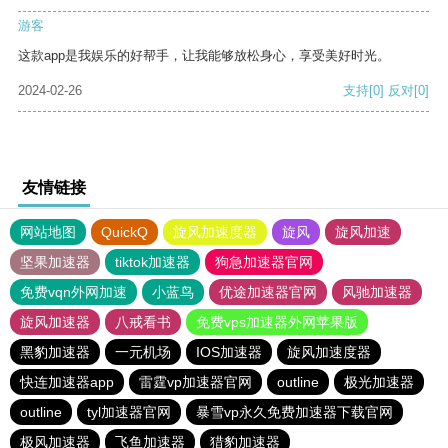
游客
这款app是我娱乐的好帮手，让我能够放松身心，享受美好时光。
2024-02-26
支持
[0]
反对
[0]
友情链接
网站地图
QuickQ
旋风加速度器
旋风
旋风加速
坚果加速器
tiktok加速器
狗急加速器官网
免费vqn外网加速
小蓝鸟
优途加速器官网
风驰加速器
旋风加速器
八戒看书
免费vps加速器外网苹果版
黑豹加速器
一元机场
IOS加速器
旋风加速度器
快连加速器app
雷霆vp加速器官网
outline
极光加速器
outline
tyl加速器官网
暴雪vp永久免费加速器下载官网
极风加速器
飞鱼加速器
猎豹加速器