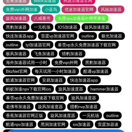
坚果加速器
tiktok加速器
狗急加速器官网
免费vqn外网加速
小蓝鸟
优途加速器官网
风驰加速器
旋风加速器
八戒看书
免费vps加速器外网苹果版
黑豹加速器
一元机场
IOS加速器
旋风加速度器
快连加速器app
雷霆vp加速器官网
outline
极光加速器
outline
tyl加速器官网
暴雪vp永久免费加速器下载官网
极风加速器
飞鱼加速器
猎豹加速器
海外加速器试用一小时
免费vqn外网
黑豹加速器
BitzNet官网
每天试用一小时加速器
酷通vp加速器
酷通加速器官网
安易加速器
快连加速器app
蚂蚁加速npv下载官网ios
旋风加速度器
hammer加速器
暴雪vp永久免费加速器下载官网
旋风加速度器
老佛爷加速器
旋风加速度器
猎豹nvp加速器
香蕉加速器官网正版
旋风加速度器
一元机场
outline
酷通npv加速器
黑洞加速官网
ios加速器
雷霆加器速