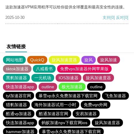
这款加速器VPM应用程序可以给你提供全球覆盖和最高安全性的连接。
2025-10-30
支持
[0]
反对
[0]
友情链接
网站地图
QuickQ
旋风加速度器
旋风
旋风加速
tiktok加速器
八戒看书
免费vps加速器外网苹果版
黑豹加速器
一元机场
IOS加速器
旋风加速度器
快连加速器app
outline
极光加速器
outline
tyl加速器官网
暴雪vp永久免费加速器下载官网
飞鱼加速器
猎豹加速器
海外加速器试用一小时
免费vqn外网
酷通vp加速器
酷通加速器官网
安易加速器
快连加速器app
蚂蚁加速npv下载官网ios
旋风加速度器
hammer加速器
暴雪vp永久免费加速器下载官网