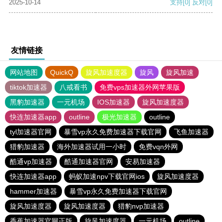
2025-10-14
支持
[0]
反对
[0]
友情链接
网站地图
QuickQ
旋风加速度器
旋风
旋风加速
tiktok加速器
八戒看书
免费vps加速器外网苹果版
黑豹加速器
一元机场
IOS加速器
旋风加速度器
快连加速器app
outline
极光加速器
outline
tyl加速器官网
暴雪vp永久免费加速器下载官网
飞鱼加速器
猎豹加速器
海外加速器试用一小时
免费vqn外网
酷通vp加速器
酷通加速器官网
安易加速器
快连加速器app
蚂蚁加速npv下载官网ios
旋风加速度器
hammer加速器
暴雪vp永久免费加速器下载官网
旋风加速度器
旋风加速度器
猎豹nvp加速器
香蕉加速器官网正版
旋风加速度器
一元机场
outline