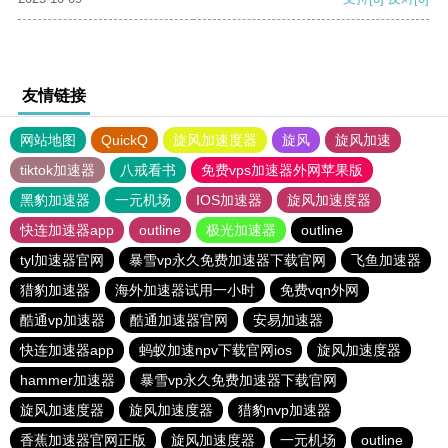
友情链接
网站地图
QuickQ
旋风加速度器
旋风
旋风加速
tiktok加速器
八戒看书
免费vps加速器外网苹果版
黑豹加速器
一元机场
IOS加速器
旋风加速度器
快连加速器app
outline
极光加速器
outline
tyl加速器官网
暴雪vp永久免费加速器下载官网
飞鱼加速器
猎豹加速器
海外加速器试用一小时
免费vqn外网
酷通vp加速器
酷通加速器官网
安易加速器
快连加速器app
蚂蚁加速npv下载官网ios
旋风加速度器
hammer加速器
暴雪vp永久免费加速器下载官网
旋风加速度器
旋风加速度器
猎豹nvp加速器
香蕉加速器官网正版
旋风加速度器
一元机场
outline