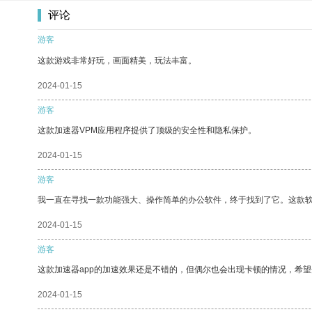
评论
游客
这款游戏非常好玩，画面精美，玩法丰富。
2024-01-15
游客
这款加速器VPM应用程序提供了顶级的安全性和隐私保护。
2024-01-15
游客
我一直在寻找一款功能强大、操作简单的办公软件，终于找到了它。这款
2024-01-15
游客
这款加速器app的加速效果还是不错的，但偶尔也会出现卡顿的情况，希
2024-01-15