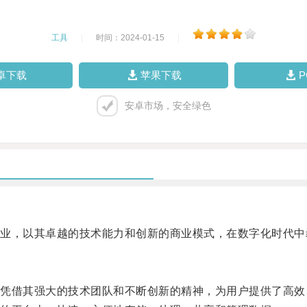
工具
|
时间：2024-01-15
|
卓下载
苹果下载
安卓市场，安全绿色
，以其卓越的技术能力和创新的商业模式，在数字化时代中
借其强大的技术团队和不断创新的精神，为用户提供了高效