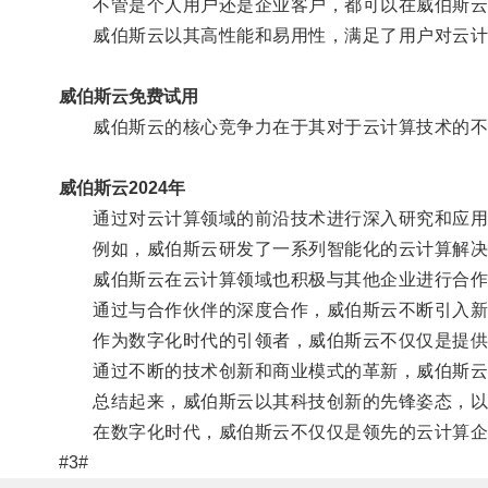
不管是个人用户还是企业客户，都可以在威伯斯云
威伯斯云以其高性能和易用性，满足了用户对云计
威伯斯云免费试用
威伯斯云的核心竞争力在于其对于云计算技术的不
威伯斯云2024年
通过对云计算领域的前沿技术进行深入研究和应用，
例如，威伯斯云研发了一系列智能化的云计算解决方
威伯斯云在云计算领域也积极与其他企业进行合作
通过与合作伙伴的深度合作，威伯斯云不断引入新的
作为数字化时代的引领者，威伯斯云不仅仅是提供
通过不断的技术创新和商业模式的革新，威伯斯云不
总结起来，威伯斯云以其科技创新的先锋姿态，以
在数字化时代，威伯斯云不仅仅是领先的云计算企业
#3#