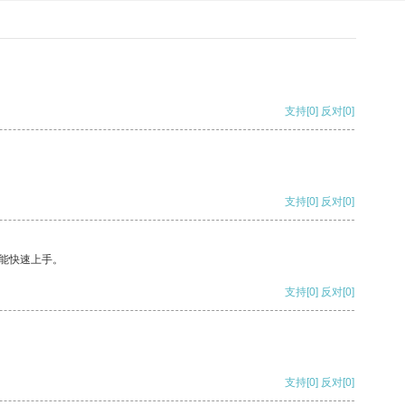
支持
[0]
反对
[0]
支持
[0]
反对
[0]
能快速上手。
支持
[0]
反对
[0]
支持
[0]
反对
[0]