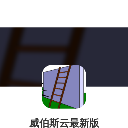
威伯斯云最新版