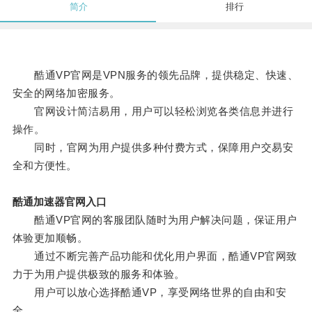
简介
排行
酷通VP官网是VPN服务的领先品牌，提供稳定、快速、
安全的网络加密服务。
官网设计简洁易用，用户可以轻松浏览各类信息并进行
操作。
同时，官网为用户提供多种付费方式，保障用户交易安
全和方便性。
酷通加速器官网入口
酷通VP官网的客服团队随时为用户解决问题，保证用户
体验更加顺畅。
通过不断完善产品功能和优化用户界面，酷通VP官网致
力于为用户提供极致的服务和体验。
用户可以放心选择酷通VP，享受网络世界的自由和安
全。