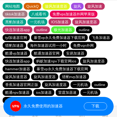
网站地图
QuickQ
旋风加速度器
旋风
旋风加速
tiktok加速器
八戒看书
免费vps加速器外网苹果版
黑豹加速器
一元机场
IOS加速器
旋风加速度器
快连加速器app
outline
极光加速器
outline
tyl加速器官网
暴雪vp永久免费加速器下载官网
飞鱼加速器
猎豹加速器
海外加速器试用一小时
免费vqn外网
酷通vp加速器
酷通加速器官网
安易加速器
快连加速器app
蚂蚁加速npv下载官网ios
旋风加速度器
hammer加速器
暴雪vp永久免费加速器下载官网
旋风加速度器
旋风加速度器
猎豹nvp加速器
香蕉加速器官网正版
旋风加速度器
一元机场
outline
酷通npv加速器
ios加速器
雷霆加器速
一元机场
outline
快连加速器app
永久免费使用的加速器
下载
0.076442s
首页
安卓
苹果
排行
推荐