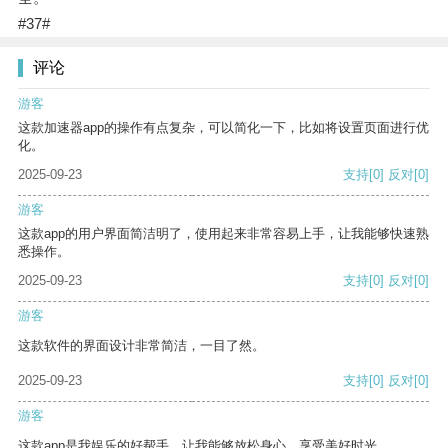
#37#
评论
游客
这款加速器app的操作有点复杂，可以简化一下，比如将设置页面进行优
化。
2025-09-23
支持
[0]
反对
[0]
游客
这款app的用户界面简洁明了，使用起来非常容易上手，让我能够快速熟
悉操作。
2025-09-23
支持
[0]
反对
[0]
游客
这款软件的界面设计非常简洁，一目了然。
2025-09-23
支持
[0]
反对
[0]
游客
这款app是我娱乐的好帮手，让我能够放松身心，享受美好时光。