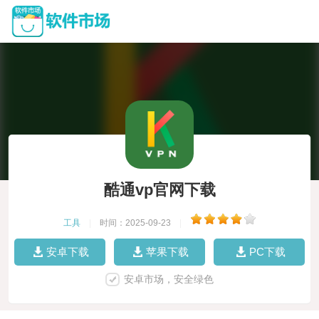
酷通vp官网下载
工具
|
时间：2025-09-23
|
安卓下载
苹果下载
PC下载
安卓市场，安全绿色