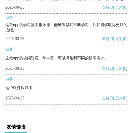
2025-09-23
支持
[0]
反对
[0]
游客
这款app的学习氛围很浓厚，能够激励我不断学习，让我能够取得更好的
成绩。
2025-09-23
支持
[0]
反对
[0]
游客
这款app的视频资源非常丰富，可以满足我不同的娱乐需求。
2025-09-23
支持
[0]
反对
[0]
游客
这个软件很好用
2025-09-23
支持
[0]
反对
[0]
友情链接