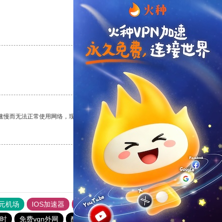
支持
[0]
反对
[0]
支持
[0]
反对
[0]
速慢而无法正常使用网络，现在有了这个app，我再也不用担心了。
支持
[0]
反对
[0]
元机场
IOS加速器
旋风加速度器
快连加速器app
时
免费vqn外网
酷通vp加速器
酷通加速器官网