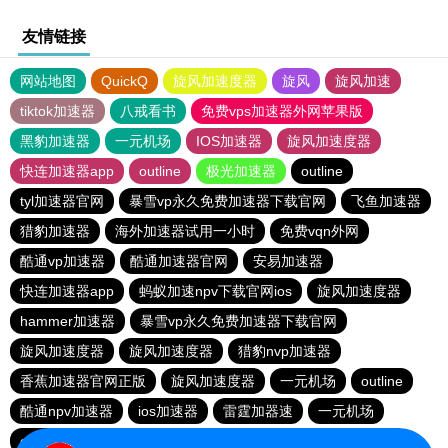
友情链接
网站地图
QuickQ
旋风加速度器
旋风
旋风加速
tiktok加速器
八戒看书
免费vps加速器外网苹果版
黑豹加速器
一元机场
IOS加速器
旋风加速度器
快连加速器app
outline
极光加速器
outline
tyl加速器官网
暴雪vp永久免费加速器下载官网
飞鱼加速器
猎豹加速器
海外加速器试用一小时
免费vqn外网
酷通vp加速器
酷通加速器官网
安易加速器
快连加速器app
蚂蚁加速npv下载官网ios
旋风加速度器
hammer加速器
暴雪vp永久免费加速器下载官网
旋风加速度器
旋风加速度器
猎豹nvp加速器
香蕉加速器官网正版
旋风加速度器
一元机场
outline
酷通npv加速器
ios加速器
雷霆加器速
一元机场
outline
快连加速器app