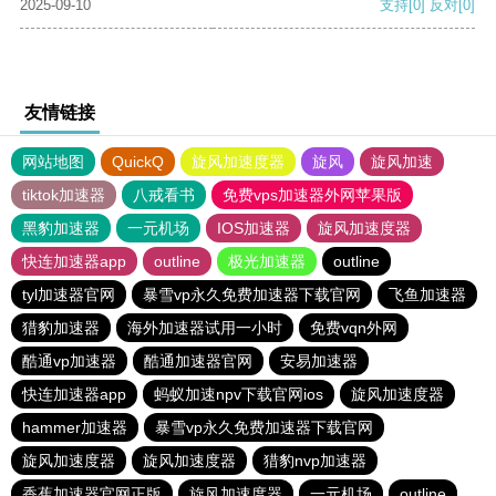
2025-09-10
支持
[0]
反对
[0]
友情链接
网站地图
QuickQ
旋风加速度器
旋风
旋风加速
tiktok加速器
八戒看书
免费vps加速器外网苹果版
黑豹加速器
一元机场
IOS加速器
旋风加速度器
快连加速器app
outline
极光加速器
outline
tyl加速器官网
暴雪vp永久免费加速器下载官网
飞鱼加速器
猎豹加速器
海外加速器试用一小时
免费vqn外网
酷通vp加速器
酷通加速器官网
安易加速器
快连加速器app
蚂蚁加速npv下载官网ios
旋风加速度器
hammer加速器
暴雪vp永久免费加速器下载官网
旋风加速度器
旋风加速度器
猎豹nvp加速器
香蕉加速器官网正版
旋风加速度器
一元机场
outline