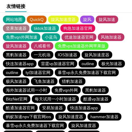
友情链接
网站地图
QuickQ
旋风加速度器
旋风
旋风加速
坚果加速器
tiktok加速器
狗急加速器官网
免费vqn外网加速
小蓝鸟
优途加速器官网
风驰加速器
旋风加速器
八戒看书
免费vps加速器外网苹果版
黑豹加速器
一元机场
IOS加速器
旋风加速度器
快连加速器app
雷霆vp加速器官网
outline
极光加速器
outline
tyl加速器官网
暴雪vp永久免费加速器下载官网
极风加速器
飞鱼加速器
猎豹加速器
海外加速器试用一小时
免费vqn外网
黑豹加速器
BitzNet官网
每天试用一小时加速器
酷通vp加速器
酷通加速器官网
安易加速器
快连加速器app
蚂蚁加速npv下载官网ios
旋风加速度器
hammer加速器
暴雪vp永久免费加速器下载官网
旋风加速度器