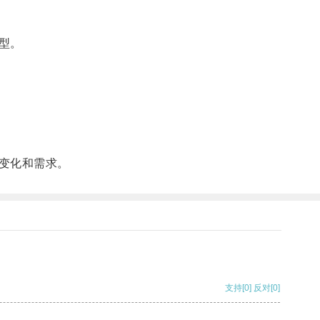
型。
变化和需求。
支持
[0]
反对
[0]