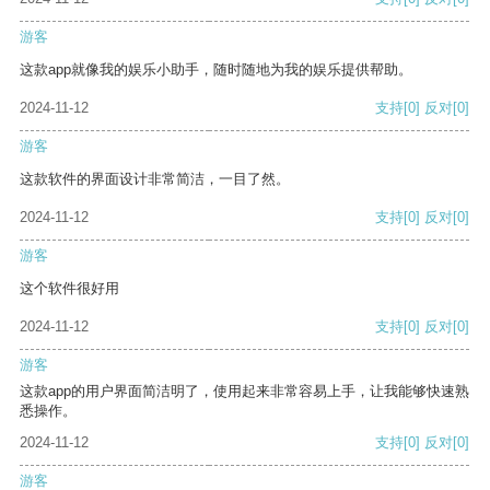
游客
这款app就像我的娱乐小助手，随时随地为我的娱乐提供帮助。
2024-11-12
支持
[0]
反对
[0]
游客
这款软件的界面设计非常简洁，一目了然。
2024-11-12
支持
[0]
反对
[0]
游客
这个软件很好用
2024-11-12
支持
[0]
反对
[0]
游客
这款app的用户界面简洁明了，使用起来非常容易上手，让我能够快速熟
悉操作。
2024-11-12
支持
[0]
反对
[0]
游客