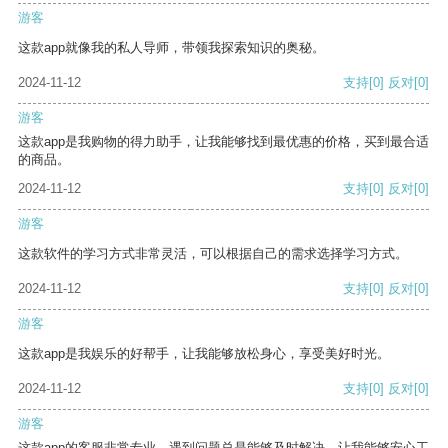
游客
这款app就像我的私人导师，带领我探索知识的奥秘。
2024-11-12
支持
[0]
反对
[0]
游客
这款app是我购物的得力助手，让我能够找到最优惠的价格，买到最合适
的商品。
2024-11-12
支持
[0]
反对
[0]
游客
这款软件的学习方式非常灵活，可以根据自己的需求选择学习方式。
2024-11-12
支持
[0]
反对
[0]
游客
这款app是我娱乐的好帮手，让我能够放松身心，享受美好时光。
2024-11-12
支持
[0]
反对
[0]
游客
这款app的客服非常专业，遇到问题总是能够及时解决，让我能够安心工